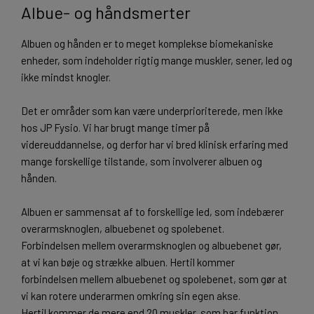
Albue- og håndsmerter
Albuen og hånden er to meget komplekse biomekaniske
enheder, som indeholder rigtig mange muskler, sener, led og
ikke mindst knogler.
Det er områder som kan være underprioriterede, men ikke
hos JP Fysio. Vi har brugt mange timer på
videreuddannelse, og derfor har vi bred klinisk erfaring med
mange forskellige tilstande, som involverer albuen og
hånden.
Albuen er sammensat af to forskellige led, som indebærer
overarmsknoglen, albuebenet og spolebenet.
Forbindelsen mellem overarmsknoglen og albuebenet gør,
at vi kan bøje og strække albuen. Hertil kommer
forbindelsen mellem albuebenet og spolebenet, som gør at
vi kan rotere underarmen omkring sin egen akse.
Hertil kommer de mere end 20 muskler, som har funktion