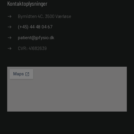
Kontaktoplysninger
Bymidten 4C, 3500 Værløse
(+45) 44 48 04 67
patient@jpfysio.dk
CVR: 41682639