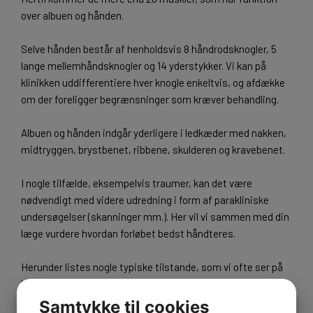
over albuen og hånden.
Selve hånden består af henholdsvis 8 håndrodsknogler, 5
lange mellemhåndsknogler og 14 yderstykker. Vi kan på
klinikken uddifferentiere hver knogle enkeltvis, og afdække
om der foreligger begrænsninger som kræver behandling.
Albuen og hånden indgår yderligere i ledkæder med nakken,
midtryggen, brystbenet, ribbene, skulderen og kravebenet.
I nogle tilfælde, eksempelvis traumer, kan det være
nødvendigt med videre udredning i form af parakliniske
undersøgelser (skanninger mm.). Her vil vi sammen med din
læge vurdere hvordan forløbet bedst håndteres.
Herunder listes nogle typiske tilstande, som vi ofte ser på
klinikken. Listen er dog ikke udtømmende.
Samtykke til cookies