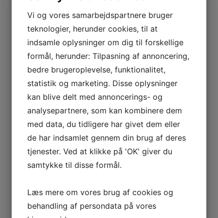
Kontakt klinikken pr. telefon, mail eller bestil tid direkte
online via hjemmesiden.
Vi og vores samarbejdspartnere bruger
teknologier, herunder cookies, til at
Vi glæder os til at tage mod dig, og yde professionel og
indsamle oplysninger om dig til forskellige
kompetent behandling og vejledning.
formål, herunder: Tilpasning af annoncering,
bedre brugeroplevelse, funktionalitet,
statistik og marketing. Disse oplysninger
- Tennis albue
kan blive delt med annoncerings- og
- Golf albue
analysepartnere, som kan kombinere dem
- Karpaltunnelsyndrom
med data, du tidligere har givet dem eller
de har indsamlet gennem din brug af deres
- Overbelastning af sene til tomlen
tjenester. Ved at klikke på 'OK' giver du
- Frakturer
samtykke til disse formål.
- Afklemning af underarmens store nerver
Læs mere om vores brug af cookies og
- Føleforstyrrelser
behandling af persondata på vores
- Sovende / kolde hænder