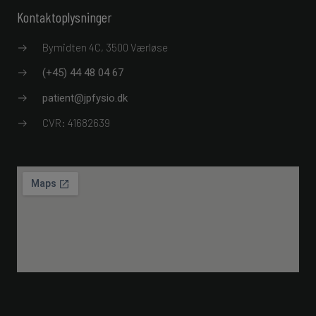
Kontaktoplysninger
Bymidten 4C, 3500 Værløse
(+45) 44 48 04 67
patient@jpfysio.dk
CVR: 41682639