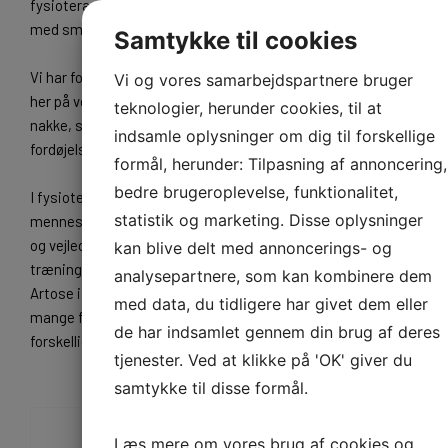
fysioterapeuter, som står til rådighed for at hjælpe dig af
med smerterne.
Samtykke til cookies
Vi har forskellige fokusområder, som du kan læse mere om
Vi og vores samarbejdspartnere bruger
her på vores hjemmeside. De omhandler bl.a. hovedpine,
teknologier, herunder cookies, til at
nakke, skulder, albue, ryg, bækken, knæ, ankel, fod,
indsamle oplysninger om dig til forskellige
fordøjelsessystemet og sportsskader.
formål, herunder: Tilpasning af annoncering,
bedre brugeroplevelse, funktionalitet,
I fysioterapien beskæftiger vi os overordnet med at holde
statistik og marketing. Disse oplysninger
mennesker i bevægelse gennem behandling, genoptræning
og vejledning/rådgivning. Derudover specialiserer vi os i
kan blive delt med annoncerings- og
træningskonceptet GLA:D, som står for Godt Liv med
analysepartnere, som kan kombinere dem
Artose i Danmark, og i behandling af hovedpine. Vi tilbyder
med data, du tidligere har givet dem eller
mange forskellige holdtræninger, hvor hvert hold indeholder
de har indsamlet gennem din brug af deres
forskellige elementer svarende til holdets fokusområde.
tjenester. Ved at klikke på 'OK' giver du
samtykke til disse formål.
Læs mere om vores brug af cookies og
Behandlinger